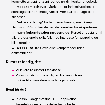
komplette wrapping-løsninger og øg din konkurrencefordel.
→
Imødekom behovet
: Markedet for lakbeskyttelses- og
stenslagsfolier er i kraftig vækst. Vær klar til at tage del i
succesen.
→
Praktisk erfaring:
Få hands-on træning med Avery
Dennison PPF og lær de bedste teknikker fra eksperterne.
→
Ingen forkundskaber nødvendige
: Kurset er designet til
alle professionelle skiltefolk med interesse for wrapping og
bildekoration.
→
Det er GRATIS
! Udvid dine kompetencer uden
omkostninger.
Kurset er for dig, der:
→
Vil levere resultater i topklasse.
→
Ønsker at differentiere dig fra konkurrenterne.
→
Er klar til at investere i din faglige udvikling.
Hvad får du?
→ Intensiv 1-dags træning i PPF-applikation.
→ Teoretisk viden og praktiske færdigheder.